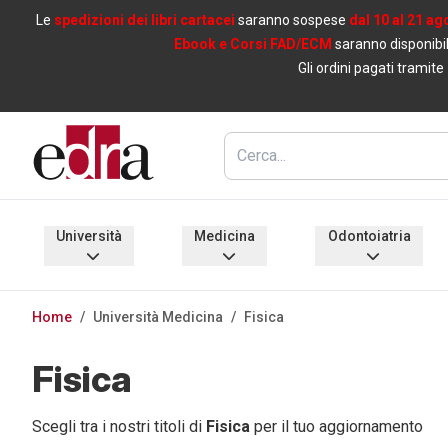
Le
spedizioni dei libri cartacei
saranno sospese
dal 10 al 21 ag
Ebook e Corsi FAD/ECM
saranno disponibil
Gli ordini pagati tramite
Università
Medicina
Odontoiatria
Home
/
Università Medicina
/
Fisica
Fisica
Scegli tra i nostri titoli di
Fisica
per il tuo aggiornamento