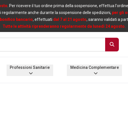
osto
. Per ricevere il tuo ordine prima della sospensione, effettua l'ordin
i regolarmente anche durante la sospensione delle spedizioni,
per gli 
bonifico bancario
, effettuati
dal 7 al 21 agosto
, saranno validati a par
Tutte le attività riprenderanno regolarmente da lunedì 24 agosto.
Professioni Sanitarie
Medicina Complementare