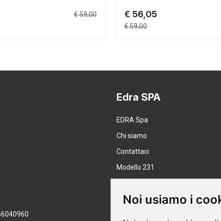
€ 56,05
€ 59,00
€ 59,00
Edra SPA
EDRA Spa
Chi siamo
Contattaci
Modello 231
Lavora con noi
Noi usiamo i coo
8056040960