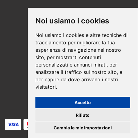
Supporto
Noi usiamo i cookies
Condizioni Generali
Noi usiamo i cookies e altre tecniche di
Modalità di acquisto
tracciamento per migliorare la tua
esperienza di navigazione nel nostro
Ebook help
sito, per mostrarti contenuti
Privacy
personalizzati e annunci mirati, per
Recesso
analizzare il traffico sul nostro sito, e
per capire da dove arrivano i nostri
Spedizione
visitatori.
Accetto
Pagamenti sicuri
Rifiuto
Cambia le mie impostazioni