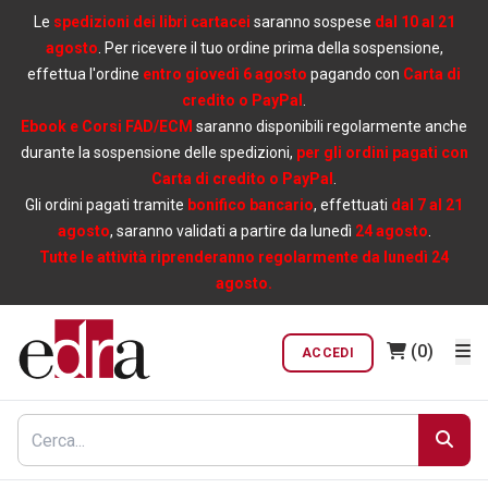
Le
spedizioni dei libri cartacei
saranno sospese
dal 10 al 21
agosto
. Per ricevere il tuo ordine prima della sospensione,
effettua l'ordine
entro giovedì 6 agosto
pagando con
Carta di
credito o PayPal
.
Ebook e Corsi FAD/ECM
saranno disponibili regolarmente anche
durante la sospensione delle spedizioni,
per gli ordini pagati con
Carta di credito o PayPal
.
Gli ordini pagati tramite
bonifico bancario
, effettuati
dal 7 al 21
agosto
, saranno validati a partire da lunedì
24 agosto
.
Tutte le attività riprenderanno regolarmente da lunedì 24
agosto.
(0)
ACCEDI