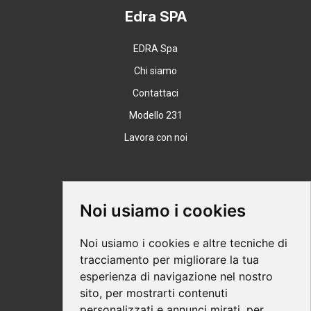
Edra SPA
EDRA Spa
Chi siamo
Contattaci
Modello 231
Lavora con noi
Supporto
Noi usiamo i cookies
Condizioni Generali
Noi usiamo i cookies e altre tecniche di
Modalità di acquisto
tracciamento per migliorare la tua
esperienza di navigazione nel nostro
Ebook help
sito, per mostrarti contenuti
Privacy
personalizzati e annunci mirati, per