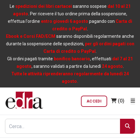
Le
spedizioni dei libri cartacei
saranno sospese
dal 10 al 21
agosto
. Per ricevere il tuo ordine prima della sospensione,
effettua l'ordine
entro giovedì 6 agosto
pagando con
Carta di
credito o PayPal
.
Ebook e Corsi FAD/ECM
saranno disponibili regolarmente anche
durante la sospensione delle spedizioni,
per gli ordini pagati con
Carta di credito o PayPal
.
Gli ordini pagati tramite
bonifico bancario
, effettuati
dal 7 al 21
agosto
, saranno validati a partire da lunedì
24 agosto
.
Tutte le attività riprenderanno regolarmente da lunedì 24
agosto.
(0)
ACCEDI