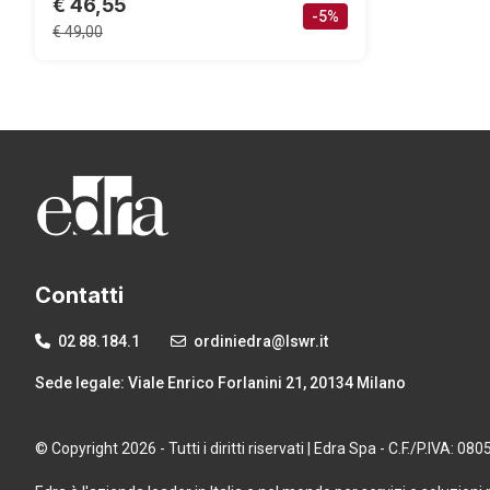
€ 46,55
-5%
€ 49,00
Contatti
02 88.184.1
ordiniedra@lswr.it
Sede legale: Viale Enrico Forlanini 21, 20134 Milano
© Copyright 2026 - Tutti i diritti riservati | Edra Spa - C.F./P.IVA: 0