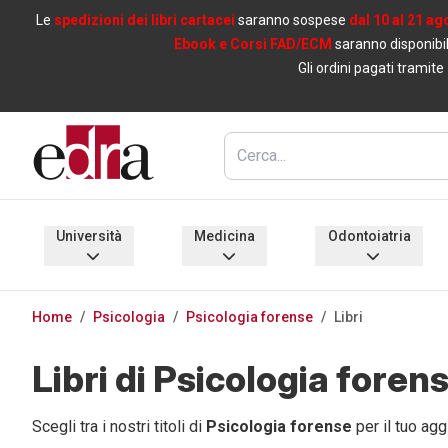
Le
spedizioni dei libri cartacei
saranno sospese
dal 10 al 21 ag
Ebook e Corsi FAD/ECM
saranno disponibil
Gli ordini pagati tramite
Università
Medicina
Odontoiatria
Home
/
Psicologia
/
Psicologia forense
/
Libri
Libri di Psicologia foren
Scegli tra i nostri titoli di
Psicologia forense
per il tuo ag