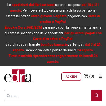
Le
spedizioni dei libri cartacei
saranno sospese
dal 10 al 21
agosto
. Per ricevere il tuo ordine prima della sospensione,
effettua l'ordine
entro giovedì 6 agosto
pagando con
Carta di
credito o PayPal
.
Ebook e Corsi FAD/ECM
saranno disponibili regolarmente anche
durante la sospensione delle spedizioni,
per gli ordini pagati con
Carta di credito o PayPal
.
Gli ordini pagati tramite
bonifico bancario
, effettuati
dal 7 al 21
agosto
, saranno validati a partire da lunedì
24 agosto
.
Tutte le attività riprenderanno regolarmente da lunedì 24
agosto.
(0)
ACCEDI