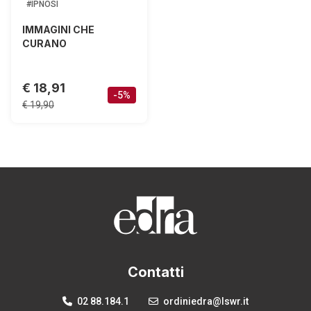
#IPNOSI
IMMAGINI CHE
CURANO
€ 18,91
-5%
€ 19,90
Contatti
02 88.184.1
ordiniedra@lswr.it